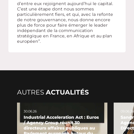
d’entre eux rejoignent aujourd’hui le capital.
C’est une étape dont nous sommes
particulièrement fiers, et qui, avec la refonte
de notre gouvernance, nous donne encore
plus de force pour faire émerger le leader
indépendant de la communication
stratégique en France, en Afrique et au plan
européen”.
AUTRES
ACTUALITÉS
30.06.26
09.06.26
Industrial Acceleration Act : Euros
Sandri
/ Agency Group réunit 30
Agenc
directeurs affaires publiques au
Direct
Parlement européen autour du