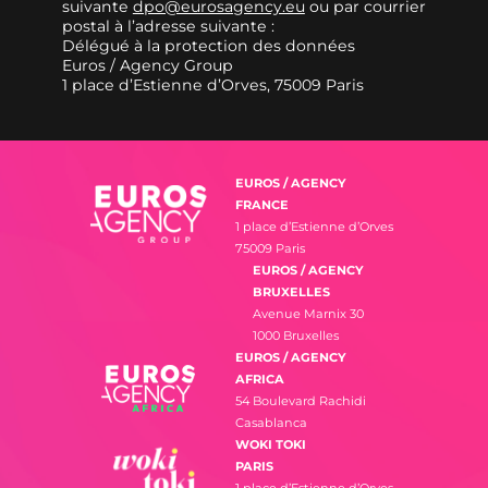
suivante
dpo@eurosagency.eu
ou par courrier
postal à l’adresse suivante :
Délégué à la protection des données
Euros / Agency Group
1 place d’Estienne d’Orves, 75009 Paris
EUROS / AGENCY
FRANCE
1 place d’Estienne d’Orves
75009 Paris
EUROS / AGENCY
BRUXELLES
Avenue Marnix 30
1000 Bruxelles
EUROS / AGENCY
AFRICA
54 Boulevard Rachidi
Casablanca
WOKI TOKI
PARIS
1 place d’Estienne d’Orves