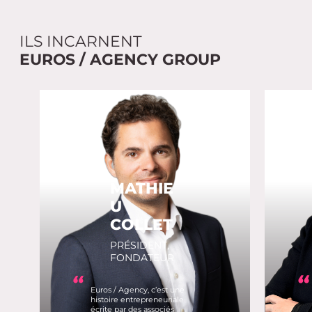
ILS INCARNENT
EUROS / AGENCY GROUP
MATHIE
U
COLLET
PRÉSIDENT,
FONDATEUR
Euros / Agency, c’est une
histoire entrepreneuriale
écrite par des associés