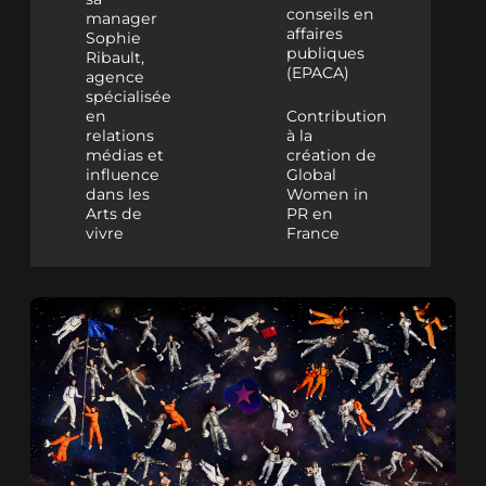
conseils en
manager
affaires
Sophie
publiques
Ribault,
(EPACA)
agence
spécialisée
en
Contribution
relations
à la
médias et
création de
influence
Global
dans les
Women in
Arts de
PR en
vivre
France