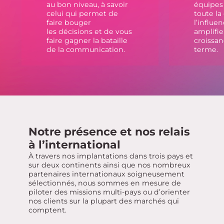
au bon niveau, à savoir
équipes
celui qui permet de
toute la
faire bouger
l’influe
les décisions et de vous
amplifie
faire gagner la bataille
croissan
de la communication.
terme.
Notre présence et nos relais
à l’international
À travers nos implantations dans trois pays et
sur deux continents ainsi que nos nombreux
partenaires internationaux soigneusement
sélectionnés, nous sommes en mesure de
piloter des missions multi-pays ou d’orienter
nos clients sur la plupart des marchés qui
comptent.