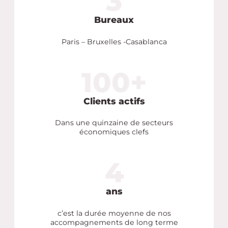
3
3
Bureaux
Paris – Bruxelles -Casablanca
100
100
+
Clients actifs
Dans une quinzaine de secteurs
économiques clefs
4
4
ans
c’est la durée moyenne de nos
accompagnements de long terme