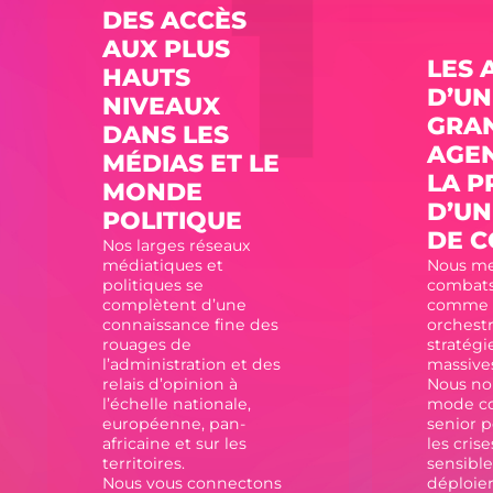
DES ACCÈS
AUX PLUS
LES 
HAUTS
D’UN
NIVEAUX
GRA
DANS LES
AGEN
MÉDIAS ET LE
LA P
MONDE
D’UN
POLITIQUE
DE C
Nos larges réseaux
médiatiques et
Nous me
politiques se
combats
complètent d’une
comme 
connaissance fine des
orchestr
rouages de
stratégi
l’administration et des
massive
relais d’opinion à
Nous no
l’échelle nationale,
mode 
européenne, pan-
senior 
africaine et sur les
les crise
territoires.
sensibl
Nous vous connectons
déploie