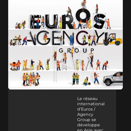
Le réseau
international
d’Euros /
Agency
Group se
développe
en Asie avec