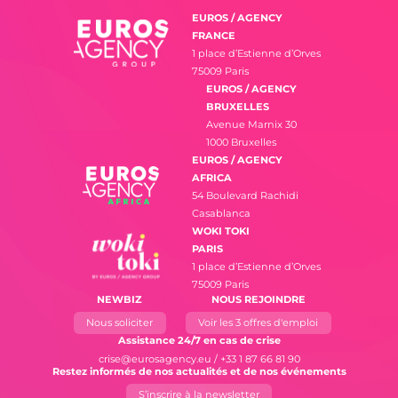
EUROS / AGENCY
FRANCE
1 place d’Estienne d’Orves
75009 Paris
EUROS / AGENCY
BRUXELLES
Avenue Marnix 30
1000 Bruxelles
EUROS / AGENCY
AFRICA
54 Boulevard Rachidi
Casablanca
WOKI TOKI
PARIS
1 place d’Estienne d’Orves
75009 Paris
NEWBIZ
NOUS REJOINDRE
Nous soliciter
Voir les 3 offres d'emploi
Assistance 24/7 en cas de crise
crise@eurosagency.eu
/
+33 1 87 66 81 90
Restez informés de nos actualités et de nos événements
S’inscrire à la newsletter